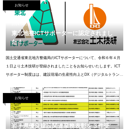
お知らせ
2024.04.1
東北地整ICTサポーターに認定されまし
た！
国土交通省東北地方整備局のICTサポーターについて、令和６年４月
１日より土木技研が登録されましたことをお知らせいたします。ICT
サポーター制度はは、建設現場の生産性向上とDX（デジタルトランス
フォーメーション）の促進を目的として創設された制度で、建設企業
に対して
お知らせ
2023.11.17
岩手県優良建設関連業務表彰を３件受