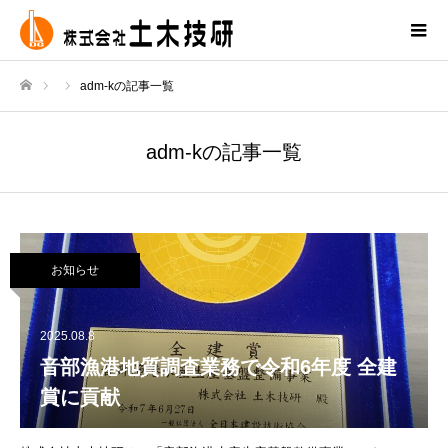
adm-kの記事一覧
ホーム
adm-kの記事一覧
お知らせ
2025.08.8
音部漁港地質調査業務で令和6年度 全建
賞に貢献