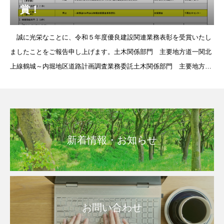
賞！
誠に光栄なことに、令和５年度優良建設関連業務表彰を受賞いたし
ましたことをご報告申し上げます。土木関係部門 主要地方道一関北
上線鶴城～内堀地区道路計画調査業務委託土木関係部門 主要地方道
盛岡横手線黒沢川橋地質調査及び橋梁設計業務委託地質調査部門 一
般国
新着情報・お知らせ
お問い合わせ