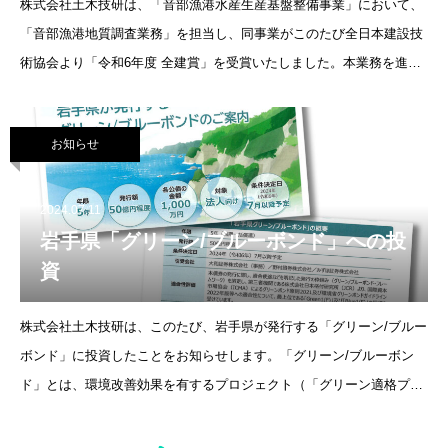
株式会社土木技研は、「音部漁港水産生産基盤整備事業」において、
「音部漁港地質調査業務」を担当し、同事業がこのたび全日本建設技
術協会より「令和6年度 全建賞」を受賞いたしました。本業務を進め
るにあたり、地域の皆様や関係者の皆様に多大なるご協力をいただき
ましたこと、心より感
お知らせ
2024.07.11
岩手県「グリーン/ブルーボンド」への投
資
株式会社土木技研は、このたび、岩手県が発行する「グリーン/ブルー
ボンド」に投資したことをお知らせします。「グリーン/ブルーボン
ド」とは、環境改善効果を有するプロジェクト（「グリーン適格プロ
ジェクト」）、また「グリーン適格プロジェクト」のうち特に海洋資
源・生態系の保護等に資する