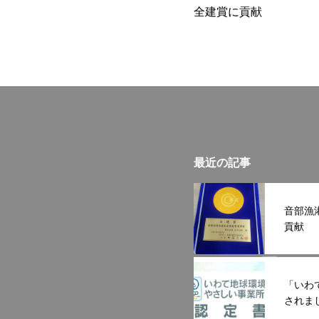
全建賞に貢献
最近の記事
音部漁
貢献
「いわ
されま